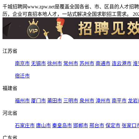
千城招聘网www.zpw.net是覆盖全国各省、市、区县的人
历，企业可直招本地人才，一站式解决全国求职招工需求。 2026
江苏省
南京市
无锡市
徐州市
常州市
苏州市
南通市
连云港市
淮
宿迁市
福建省
福州市
厦门市
莆田市
三明市
泉州市
漳州市
南平市
龙岩
河北省
石家庄市
唐山市
秦皇岛市
邯郸市
邢台市
保定市
张家口
广东省