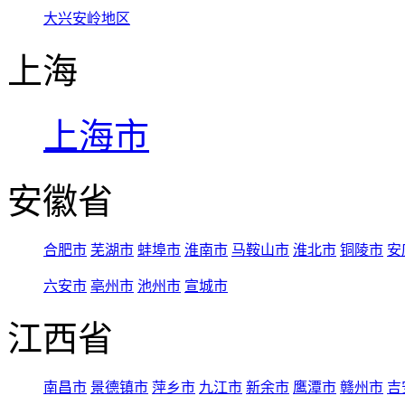
大兴安岭地区
上海
上海市
安徽省
合肥市
芜湖市
蚌埠市
淮南市
马鞍山市
淮北市
铜陵市
安
六安市
亳州市
池州市
宣城市
江西省
南昌市
景德镇市
萍乡市
九江市
新余市
鹰潭市
赣州市
吉