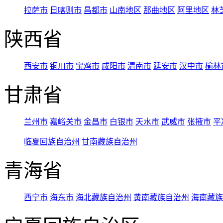
拉萨市
日喀则市
昌都市
山南地区
那曲地区
阿里地区
林
陕西省
西安市
铜川市
宝鸡市
咸阳市
渭南市
延安市
汉中市
榆林
甘肃省
兰州市
嘉峪关市
金昌市
白银市
天水市
武威市
张掖市
平
临夏回族自治州
甘南藏族自治州
青海省
西宁市
海东市
海北藏族自治州
黄南藏族自治州
海南藏族