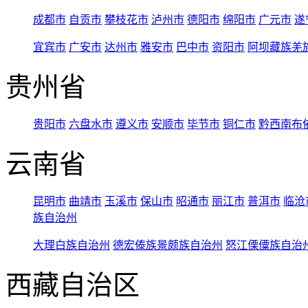
成都市
自贡市
攀枝花市
泸州市
德阳市
绵阳市
广元市
遂
宜宾市
广安市
达州市
雅安市
巴中市
资阳市
阿坝藏族羌
贵州省
贵阳市
六盘水市
遵义市
安顺市
毕节市
铜仁市
黔西南布
云南省
昆明市
曲靖市
玉溪市
保山市
昭通市
丽江市
普洱市
临沧
族自治州
大理白族自治州
德宏傣族景颇族自治州
怒江傈僳族自治
西藏自治区