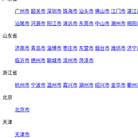
广州市
韶关市
深圳市
珠海市
汕头市
佛山市
江门市
湛江
汕尾市
河源市
阳江市
清远市
东莞市
中山市
潮州市
揭阳
山东省
济南市
青岛市
淄博市
枣庄市
东营市
烟台市
潍坊市
济宁
临沂市
德州市
聊城市
滨州市
菏泽市
浙江省
杭州市
宁波市
温州市
嘉兴市
湖州市
绍兴市
金华市
衢州
北京
北京市
天津
天津市