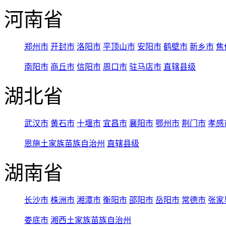
河南省
郑州市
开封市
洛阳市
平顶山市
安阳市
鹤壁市
新乡市
焦
南阳市
商丘市
信阳市
周口市
驻马店市
直辖县级
湖北省
武汉市
黄石市
十堰市
宜昌市
襄阳市
鄂州市
荆门市
孝感
恩施土家族苗族自治州
直辖县级
湖南省
长沙市
株洲市
湘潭市
衡阳市
邵阳市
岳阳市
常德市
张家
娄底市
湘西土家族苗族自治州