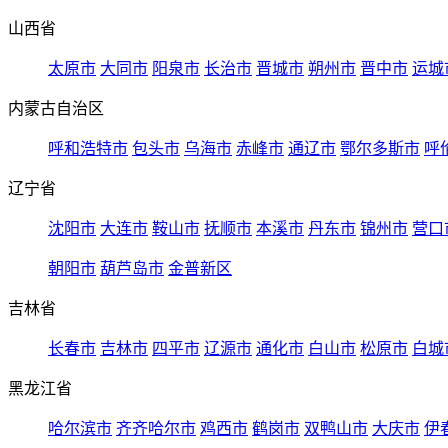
山西省
太原市
大同市
阳泉市
长治市
晋城市
朔州市
晋中市
运城
内蒙古自治区
呼和浩特市
包头市
乌海市
赤峰市
通辽市
鄂尔多斯市
呼
辽宁省
沈阳市
大连市
鞍山市
抚顺市
本溪市
丹东市
锦州市
营口
朝阳市
葫芦岛市
金普新区
吉林省
长春市
吉林市
四平市
辽源市
通化市
白山市
松原市
白城
黑龙江省
哈尔滨市
齐齐哈尔市
鸡西市
鹤岗市
双鸭山市
大庆市
伊