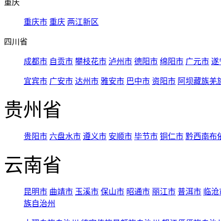
重庆
重庆市
重庆
两江新区
四川省
成都市
自贡市
攀枝花市
泸州市
德阳市
绵阳市
广元市
遂
宜宾市
广安市
达州市
雅安市
巴中市
资阳市
阿坝藏族羌
贵州省
贵阳市
六盘水市
遵义市
安顺市
毕节市
铜仁市
黔西南布
云南省
昆明市
曲靖市
玉溪市
保山市
昭通市
丽江市
普洱市
临沧
族自治州