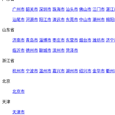
广州市
韶关市
深圳市
珠海市
汕头市
佛山市
江门市
湛江
汕尾市
河源市
阳江市
清远市
东莞市
中山市
潮州市
揭阳
山东省
济南市
青岛市
淄博市
枣庄市
东营市
烟台市
潍坊市
济宁
临沂市
德州市
聊城市
滨州市
菏泽市
浙江省
杭州市
宁波市
温州市
嘉兴市
湖州市
绍兴市
金华市
衢州
北京
北京市
天津
天津市