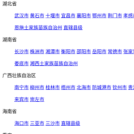
湖北省
武汉市
黄石市
十堰市
宜昌市
襄阳市
鄂州市
荆门市
孝感
恩施土家族苗族自治州
直辖县级
湖南省
长沙市
株洲市
湘潭市
衡阳市
邵阳市
岳阳市
常德市
张家
娄底市
湘西土家族苗族自治州
广西壮族自治区
南宁市
柳州市
桂林市
梧州市
北海市
防城港市
钦州市
贵
来宾市
崇左市
海南省
海口市
三亚市
三沙市
直辖县级