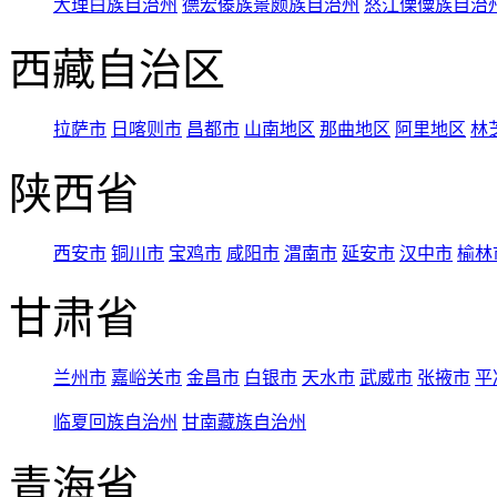
大理白族自治州
德宏傣族景颇族自治州
怒江傈僳族自治
西藏自治区
拉萨市
日喀则市
昌都市
山南地区
那曲地区
阿里地区
林
陕西省
西安市
铜川市
宝鸡市
咸阳市
渭南市
延安市
汉中市
榆林
甘肃省
兰州市
嘉峪关市
金昌市
白银市
天水市
武威市
张掖市
平
临夏回族自治州
甘南藏族自治州
青海省