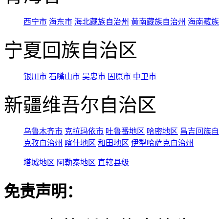
西宁市
海东市
海北藏族自治州
黄南藏族自治州
海南藏族
宁夏回族自治区
银川市
石嘴山市
吴忠市
固原市
中卫市
新疆维吾尔自治区
乌鲁木齐市
克拉玛依市
吐鲁番地区
哈密地区
昌吉回族自
克孜自治州
喀什地区
和田地区
伊犁哈萨克自治州
塔城地区
阿勒泰地区
直辖县级
免责声明：