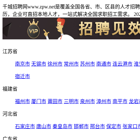
千城招聘网www.zpw.net是覆盖全国各省、市、区县的人
历，企业可直招本地人才，一站式解决全国求职招工需求。 2026
江苏省
南京市
无锡市
徐州市
常州市
苏州市
南通市
连云港市
淮
宿迁市
福建省
福州市
厦门市
莆田市
三明市
泉州市
漳州市
南平市
龙岩
河北省
石家庄市
唐山市
秦皇岛市
邯郸市
邢台市
保定市
张家口
广东省