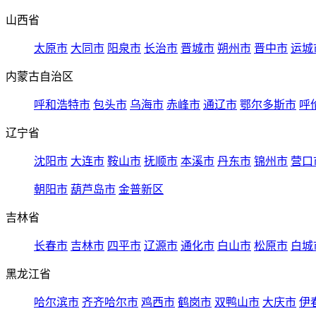
山西省
太原市
大同市
阳泉市
长治市
晋城市
朔州市
晋中市
运城
内蒙古自治区
呼和浩特市
包头市
乌海市
赤峰市
通辽市
鄂尔多斯市
呼
辽宁省
沈阳市
大连市
鞍山市
抚顺市
本溪市
丹东市
锦州市
营口
朝阳市
葫芦岛市
金普新区
吉林省
长春市
吉林市
四平市
辽源市
通化市
白山市
松原市
白城
黑龙江省
哈尔滨市
齐齐哈尔市
鸡西市
鹤岗市
双鸭山市
大庆市
伊