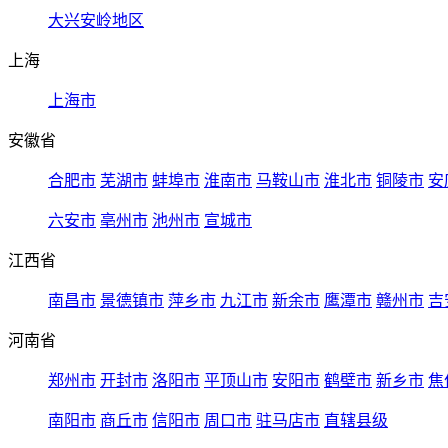
大兴安岭地区
上海
上海市
安徽省
合肥市
芜湖市
蚌埠市
淮南市
马鞍山市
淮北市
铜陵市
安
六安市
亳州市
池州市
宣城市
江西省
南昌市
景德镇市
萍乡市
九江市
新余市
鹰潭市
赣州市
吉
河南省
郑州市
开封市
洛阳市
平顶山市
安阳市
鹤壁市
新乡市
焦
南阳市
商丘市
信阳市
周口市
驻马店市
直辖县级