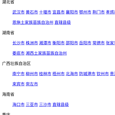
湖北省
武汉市
黄石市
十堰市
宜昌市
襄阳市
鄂州市
荆门市
孝感
恩施土家族苗族自治州
直辖县级
湖南省
长沙市
株洲市
湘潭市
衡阳市
邵阳市
岳阳市
常德市
张家
娄底市
湘西土家族苗族自治州
广西壮族自治区
南宁市
柳州市
桂林市
梧州市
北海市
防城港市
钦州市
贵
来宾市
崇左市
海南省
海口市
三亚市
三沙市
直辖县级
重庆