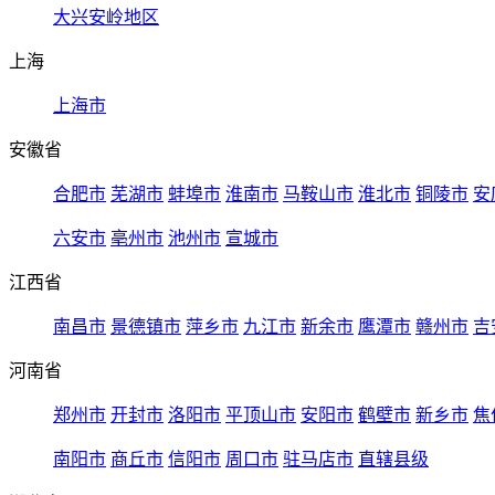
大兴安岭地区
上海
上海市
安徽省
合肥市
芜湖市
蚌埠市
淮南市
马鞍山市
淮北市
铜陵市
安
六安市
亳州市
池州市
宣城市
江西省
南昌市
景德镇市
萍乡市
九江市
新余市
鹰潭市
赣州市
吉
河南省
郑州市
开封市
洛阳市
平顶山市
安阳市
鹤壁市
新乡市
焦
南阳市
商丘市
信阳市
周口市
驻马店市
直辖县级