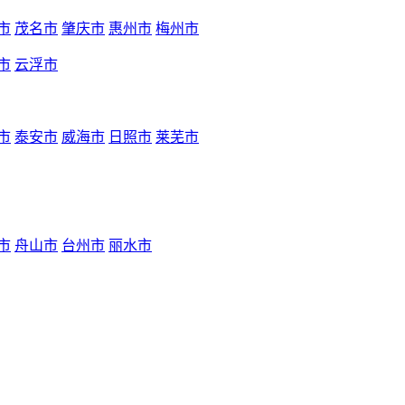
市
茂名市
肇庆市
惠州市
梅州市
市
云浮市
市
泰安市
威海市
日照市
莱芜市
市
舟山市
台州市
丽水市