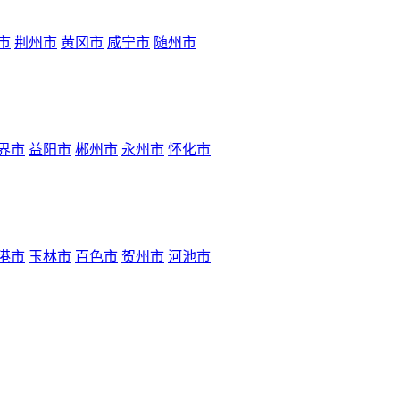
市
荆州市
黄冈市
咸宁市
随州市
界市
益阳市
郴州市
永州市
怀化市
港市
玉林市
百色市
贺州市
河池市