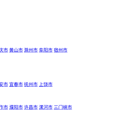
庆市
黄山市
滁州市
阜阳市
宿州市
安市
宜春市
抚州市
上饶市
作市
濮阳市
许昌市
漯河市
三门峡市