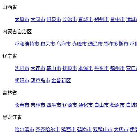
山西省
太原市
大同市
阳泉市
长治市
晋城市
朔州市
晋中市
运城
内蒙古自治区
呼和浩特市
包头市
乌海市
赤峰市
通辽市
鄂尔多斯市
呼
辽宁省
沈阳市
大连市
鞍山市
抚顺市
本溪市
丹东市
锦州市
营口
朝阳市
葫芦岛市
金普新区
吉林省
长春市
吉林市
四平市
辽源市
通化市
白山市
松原市
白城
黑龙江省
哈尔滨市
齐齐哈尔市
鸡西市
鹤岗市
双鸭山市
大庆市
伊