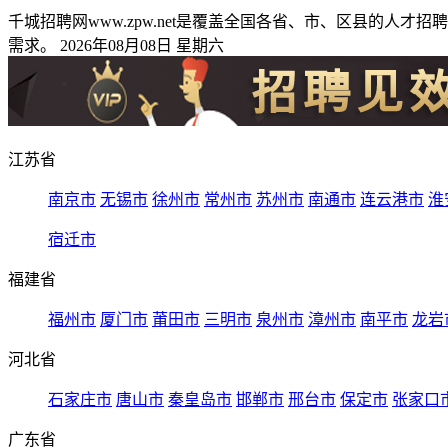
千城招聘网www.zpw.net是覆盖全国各省、市、区县的
需求。 2026年08月08日 星期六
江苏省
南京市
无锡市
徐州市
常州市
苏州市
南通市
连云港市
淮
宿迁市
福建省
福州市
厦门市
莆田市
三明市
泉州市
漳州市
南平市
龙岩
河北省
石家庄市
唐山市
秦皇岛市
邯郸市
邢台市
保定市
张家口
广东省