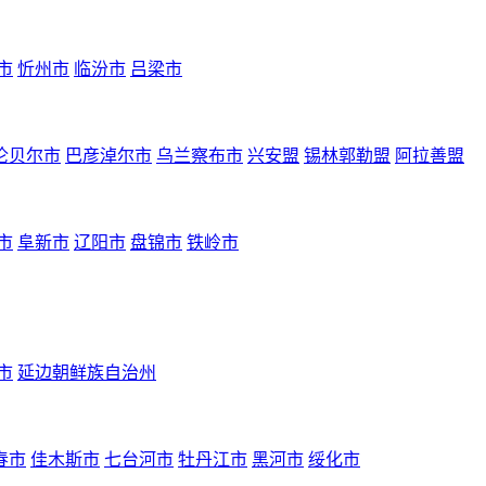
市
忻州市
临汾市
吕梁市
伦贝尔市
巴彦淖尔市
乌兰察布市
兴安盟
锡林郭勒盟
阿拉善盟
市
阜新市
辽阳市
盘锦市
铁岭市
市
延边朝鲜族自治州
春市
佳木斯市
七台河市
牡丹江市
黑河市
绥化市