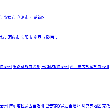
市
安康市
商洛市
西咸新区
凉市
酒泉市
庆阳市
定西市
陇南市
自治州
果洛藏族自治州
玉树藏族自治州
海西蒙古族藏族自治州
治州
博尔塔拉蒙古自治州
巴音郭楞蒙古自治州
阿克苏地区
克孜