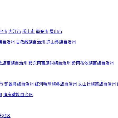
宁市
内江市
乐山市
南充市
眉山市
族自治州
甘孜藏族自治州
凉山彝族自治州
依族苗族自治州
黔东南苗族侗族自治州
黔南布依族苗族自治州
市
楚雄彝族自治州
红河哈尼族彝族自治州
文山壮族苗族自治州
州
迪庆藏族自治州
芝地区