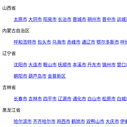
山西省
太原市
大同市
阳泉市
长治市
晋城市
朔州市
晋中市
运城
内蒙古自治区
呼和浩特市
包头市
乌海市
赤峰市
通辽市
鄂尔多斯市
呼
辽宁省
沈阳市
大连市
鞍山市
抚顺市
本溪市
丹东市
锦州市
营口
朝阳市
葫芦岛市
金普新区
吉林省
长春市
吉林市
四平市
辽源市
通化市
白山市
松原市
白城
黑龙江省
哈尔滨市
齐齐哈尔市
鸡西市
鹤岗市
双鸭山市
大庆市
伊