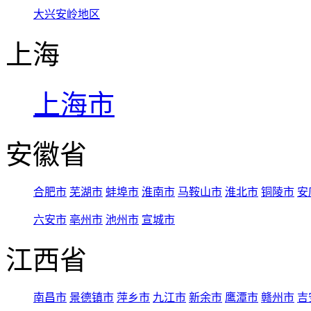
大兴安岭地区
上海
上海市
安徽省
合肥市
芜湖市
蚌埠市
淮南市
马鞍山市
淮北市
铜陵市
安
六安市
亳州市
池州市
宣城市
江西省
南昌市
景德镇市
萍乡市
九江市
新余市
鹰潭市
赣州市
吉