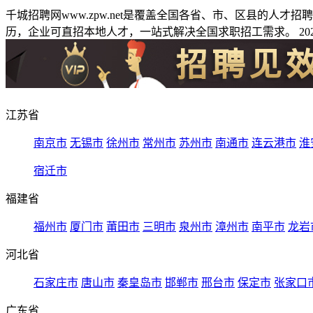
千城招聘网www.zpw.net是覆盖全国各省、市、区县的人
历，企业可直招本地人才，一站式解决全国求职招工需求。 2026
江苏省
南京市
无锡市
徐州市
常州市
苏州市
南通市
连云港市
淮
宿迁市
福建省
福州市
厦门市
莆田市
三明市
泉州市
漳州市
南平市
龙岩
河北省
石家庄市
唐山市
秦皇岛市
邯郸市
邢台市
保定市
张家口
广东省