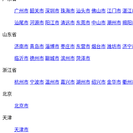
广州市
韶关市
深圳市
珠海市
汕头市
佛山市
江门市
湛江
汕尾市
河源市
阳江市
清远市
东莞市
中山市
潮州市
揭阳
山东省
济南市
青岛市
淄博市
枣庄市
东营市
烟台市
潍坊市
济宁
临沂市
德州市
聊城市
滨州市
菏泽市
浙江省
杭州市
宁波市
温州市
嘉兴市
湖州市
绍兴市
金华市
衢州
北京
北京市
天津
天津市