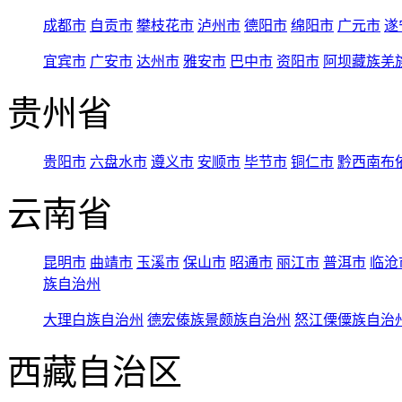
成都市
自贡市
攀枝花市
泸州市
德阳市
绵阳市
广元市
遂
宜宾市
广安市
达州市
雅安市
巴中市
资阳市
阿坝藏族羌
贵州省
贵阳市
六盘水市
遵义市
安顺市
毕节市
铜仁市
黔西南布
云南省
昆明市
曲靖市
玉溪市
保山市
昭通市
丽江市
普洱市
临沧
族自治州
大理白族自治州
德宏傣族景颇族自治州
怒江傈僳族自治
西藏自治区