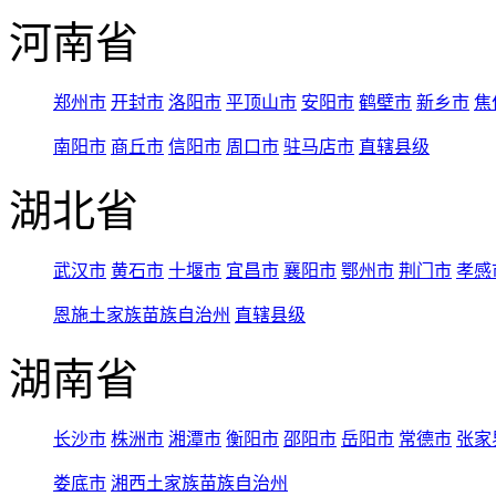
河南省
郑州市
开封市
洛阳市
平顶山市
安阳市
鹤壁市
新乡市
焦
南阳市
商丘市
信阳市
周口市
驻马店市
直辖县级
湖北省
武汉市
黄石市
十堰市
宜昌市
襄阳市
鄂州市
荆门市
孝感
恩施土家族苗族自治州
直辖县级
湖南省
长沙市
株洲市
湘潭市
衡阳市
邵阳市
岳阳市
常德市
张家
娄底市
湘西土家族苗族自治州