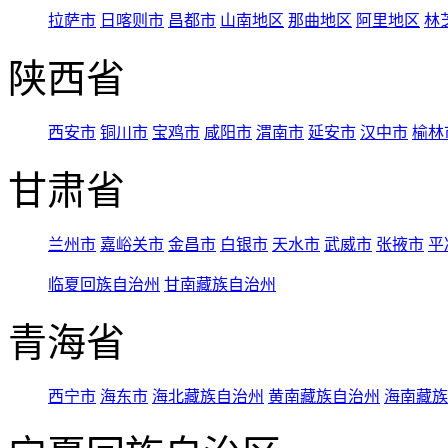
拉萨市
日喀则市
昌都市
山南地区
那曲地区
阿里地区
林
陕西省
西安市
铜川市
宝鸡市
咸阳市
渭南市
延安市
汉中市
榆林
甘肃省
兰州市
嘉峪关市
金昌市
白银市
天水市
武威市
张掖市
平
临夏回族自治州
甘南藏族自治州
青海省
西宁市
海东市
海北藏族自治州
黄南藏族自治州
海南藏族